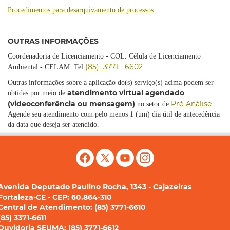
Procedimentos para
desarq
uivamento
de processos
OUTRAS INFORMAÇÕES
Coordenadoria de Licenciamento - COL. Célula de Licenciamento
(85) 3
771 - 6602
Ambiental - CELAM. Tel
Outras informações sobre a aplicação do(s) serviço(s) acima podem ser
atendimento virtual agendado
obtidas por meio de
(videoconferência ou mensagem)
Pré-Análise
no setor de
.
Agende seu atendimento com
pelo menos
1 (um) dia útil de antecedência
da data que deseja ser atendido.
Avenida Deputado Paulino Rocha, 1343 - Cajazeiras
Fortaleza-CE - CEP: 60.864-310
Central de Atendimento: (85) 3771-6610
(85) 3371-6611
Ouvidoria SEUMA: (85) 3771-6612