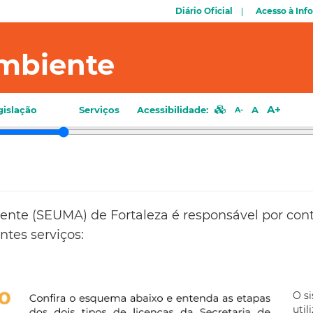
Diário Oficial
Acesso à Inf
mbiente
A+
gislação
Serviços
Acessibilidade:
A
A-
nte (SEUMA) de Fortaleza é responsável por cont
ntes serviços:
O si
util