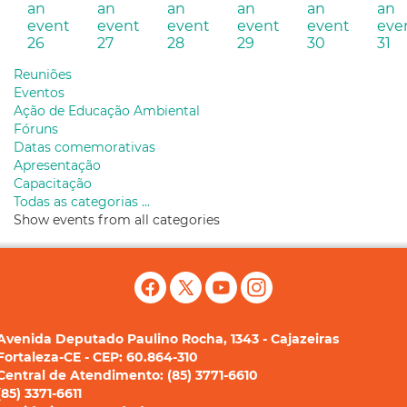
26
27
28
29
30
31
Reuniões
Eventos
Ação de Educação Ambiental
Fóruns
Datas comemorativas
Apresentação
Capacitação
Todas as categorias ...
Show events from all categories
Avenida Deputado Paulino Rocha, 1343 - Cajazeiras
Fortaleza-CE - CEP: 60.864-310
Central de Atendimento: (85) 3771-6610
(85) 3371-6611