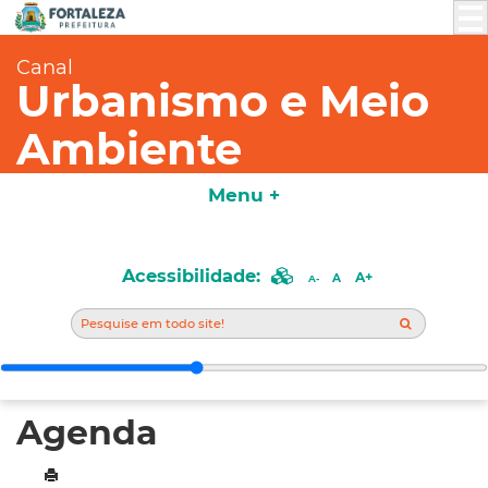
Canal
Urbanismo e Meio
Ambiente
Menu +
Acessibilidade:
A+
A
A-
Agenda