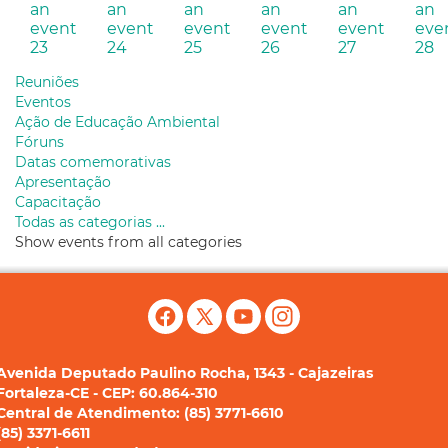
23
24
25
26
27
28
Reuniões
Eventos
Ação de Educação Ambiental
Fóruns
Datas comemorativas
Apresentação
Capacitação
Todas as categorias ...
Show events from all categories
Avenida Deputado Paulino Rocha, 1343 - Cajazeiras
Fortaleza-CE - CEP: 60.864-310
Central de Atendimento: (85) 3771-6610
(85) 3371-6611