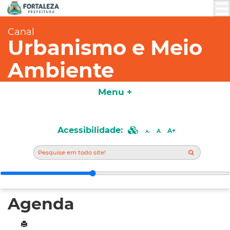
Canal
Urbanismo e Meio
Ambiente
Menu +
Acessibilidade:
A+
A
A-
Agenda