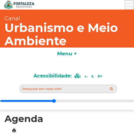
Canal
Urbanismo e Meio
Ambiente
Menu +
Acessibilidade:
A+
A
A-
Agenda