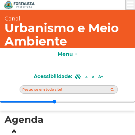
Canal
Urbanismo e Meio
Ambiente
Menu +
Acessibilidade:
A+
A
A-
Agenda