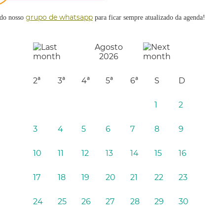
grupo de whatsapp
 do nosso
para ficar sempre atualizado
da agenda!
Agosto
2026
2ª
3ª
4ª
5ª
6ª
S
D
1
2
3
4
5
6
7
8
9
10
11
12
13
14
15
16
17
18
19
20
21
22
23
24
25
26
27
28
29
30