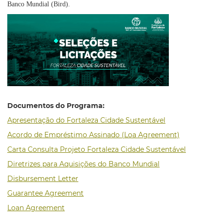
Banco Mundial (Bird).
Documentos do Programa:
Apresentação do Fortaleza Cidade Sustentável
Acordo de Empréstimo Assinado (Loa Agreement)
Carta Consulta Projeto Fortaleza Cidade Sustentável
Diretrizes para Aquisições do Banco Mundial
Disbursement Letter
Guarantee Agreement
Loan Agreement