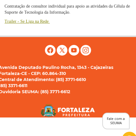
Contratação de consultor individual para apoio as atividades da Célula de
Suporte de Tecnologia da Informação.
Trailer - Se Liga na Rede
Avenida Deputado Paulino Rocha, 1343 - Cajazeiras
Fortaleza-CE - CEP: 60.864-310
Central de Atendimento: (85) 3771-6610
(85) 3371-6611
Ouvidoria SEUMA: (85) 3771-6612