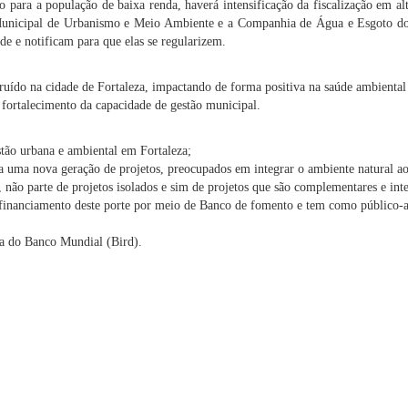
o para a população de baixa renda, haverá intensificação da fiscalização em alto
ia Municipal de Urbanismo e Meio Ambiente e a Companhia de Água e Esgoto d
de e notificam para que elas se regularizem.
ruído na cidade de Fortaleza, impactando de forma positiva na saúde ambiental
e fortalecimento da capacidade de gestão municipal.
stão urbana e ambiental em Fortaleza;
ta uma nova geração de projetos, preocupados em integrar o ambiente natural a
l, não parte de projetos isolados e sim de projetos que são complementares e int
financiamento deste porte por meio de Banco de fomento e tem como público-a
ca do Banco Mundial (Bird).