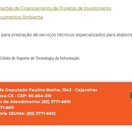
rações de Financiamento de Projetos de Investimento
 Documentos Ambienta
ra prestação de serviços técnicos especializados para elaboraç
a Célula de Suporte de Tecnologia da Informação.
a Deputado Paulino Rocha, 1343 - Cajazeiras
eza-CE - CEP: 60.864-310
l de Atendimento: (85) 3771-6610
71-6611
ria SEUMA: (85) 3771-6612