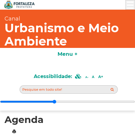
Canal
Urbanismo e Meio
Ambiente
Menu +
Acessibilidade:
A+
A
A-
Agenda