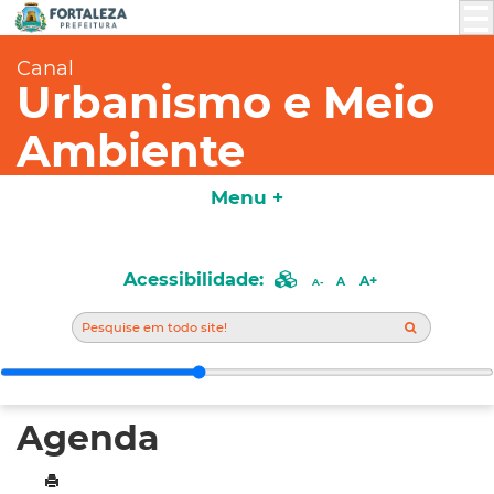
Canal
Urbanismo e Meio
Ambiente
Menu +
Acessibilidade:
A+
A
A-
Agenda