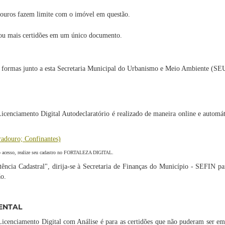
douros fazem limite com o imóvel em questão.
 ou mais certidões em um único documento.
uas formas junto a esta Secretaria Municipal do Urbanismo e Meio Ambiente (S
icenciamento Digital Autodeclaratório é realizado de maneira online e automáti
radouro; Confinantes)
 acesso, realize seu cadastro no FORTALEZA DIGITAL.
tência Cadastral", dirija-se à Secretaria de Finanças do Município - SEFIN pa
ão.
MENTAL
Licenciamento Digital com Análise é para as certidões que não puderam ser em