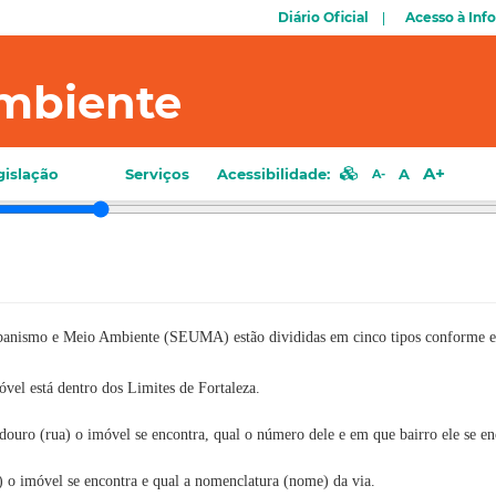
Diário Oficial
Acesso à Inf
mbiente
A+
gislação
Serviços
Acessibilidade:
A
A-
rbanismo e Meio Ambiente (SEUMA) estão divididas em cinco tipos conforme es
óvel está dentro dos Limites de Fortaleza.
douro (rua) o imóvel se encontra, qual o número dele e em que bairro ele se en
 o imóvel se encontra e qual a nomenclatura (nome) da via.