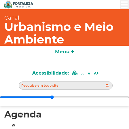
Canal
Urbanismo e Meio
Ambiente
Menu +
Acessibilidade:
A+
A
A-
Agenda