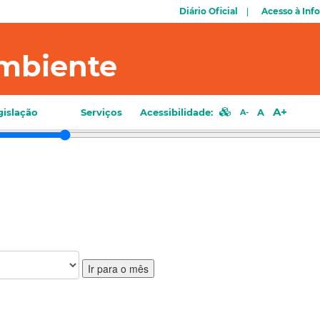
Diário Oficial
Acesso à Inf
mbiente
A+
gislação
Serviços
Acessibilidade:
A
A-
Ir para o mês