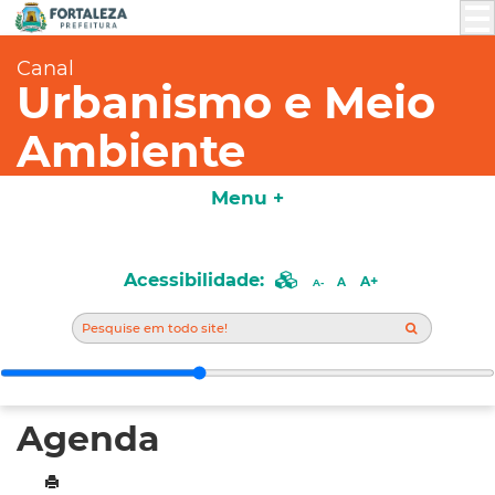
Canal
Urbanismo e Meio
Ambiente
Menu +
Acessibilidade:
A+
A
A-
Agenda