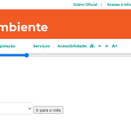
Diário Oficial
Acesso à Inf
mbiente
A+
gislação
Serviços
Acessibilidade:
A
A-
Ir para o mês