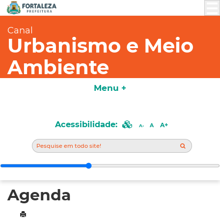
Canal
Urbanismo e Meio
Ambiente
Menu +
Acessibilidade:
A+
A
A-
Agenda