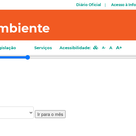
Diário Oficial
Acesso à Inf
mbiente
A+
gislação
Serviços
Acessibilidade:
A
A-
Ir para o mês