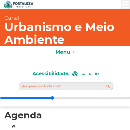
Canal
Urbanismo e Meio
Ambiente
Menu +
Acessibilidade:
A+
A
A-
Agenda