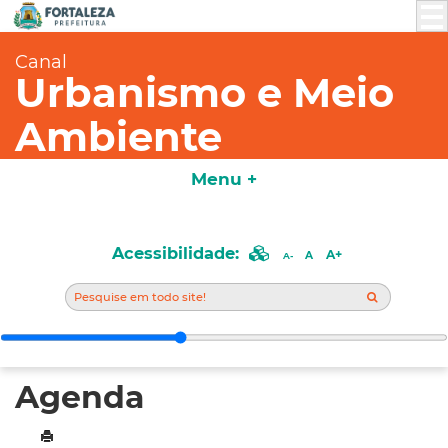
Canal
Urbanismo e Meio
Ambiente
Menu +
Acessibilidade:
A+
A
A-
Agenda