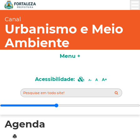
Canal
Urbanismo e Meio
Ambiente
Menu +
Acessibilidade:
A+
A
A-
Agenda