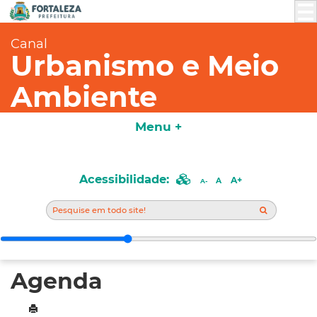
Canal
Urbanismo e Meio
Ambiente
Menu +
Acessibilidade:
A+
A
A-
Agenda