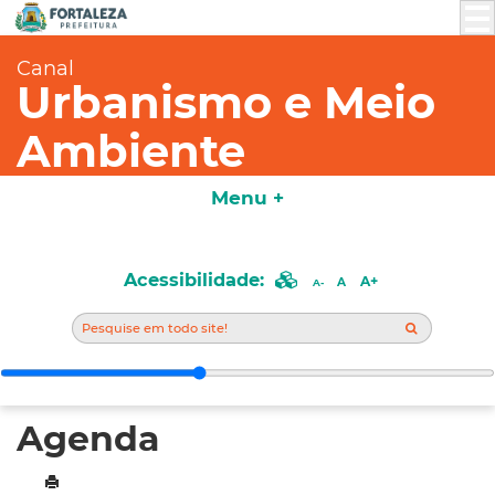
Canal
Urbanismo e Meio
Ambiente
Menu +
Acessibilidade:
A+
A
A-
Agenda