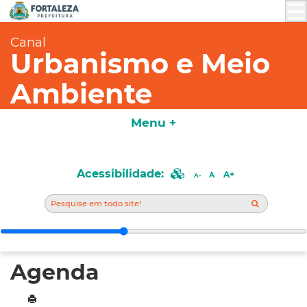
Canal
Urbanismo e Meio
Ambiente
Menu +
Acessibilidade:
A+
A
A-
Agenda