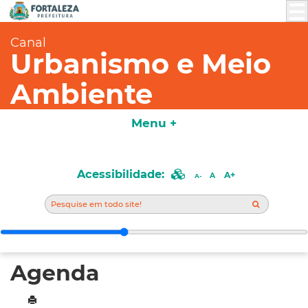
Canal
Urbanismo e Meio
Ambiente
Menu +
Acessibilidade:
A+
A
A-
Agenda