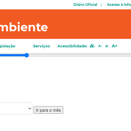
Diário Oficial
Acesso à Inf
mbiente
A+
gislação
Serviços
Acessibilidade:
A
A-
Ir para o mês