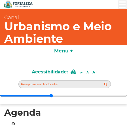
Canal
Urbanismo e Meio
Ambiente
Menu +
Acessibilidade:
A+
A
A-
Agenda