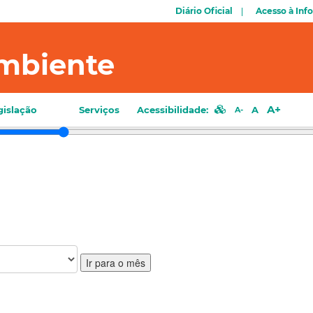
Diário Oficial
Acesso à Inf
mbiente
A+
gislação
Serviços
Acessibilidade:
A
A-
Ir para o mês