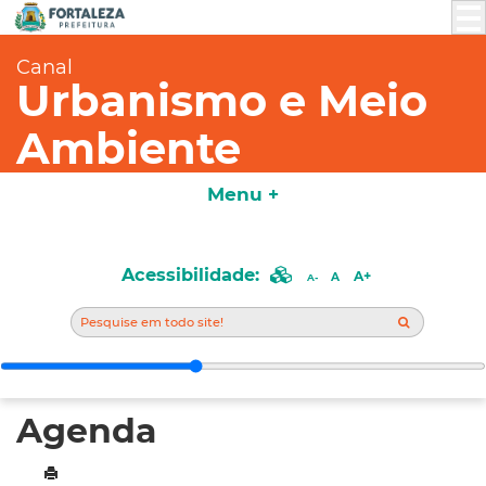
Canal
Urbanismo e Meio
Ambiente
Menu +
Acessibilidade:
A+
A
A-
Agenda