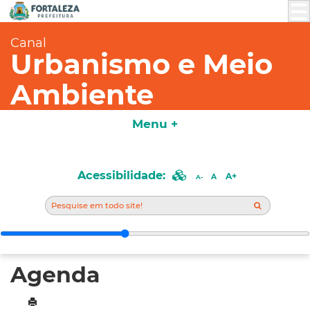
Canal
Urbanismo e Meio
Ambiente
Menu +
Acessibilidade:
A+
A
A-
Agenda