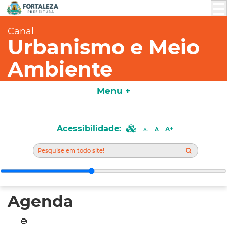
Canal
Urbanismo e Meio
Ambiente
Menu +
Acessibilidade:
A+
A
A-
Agenda