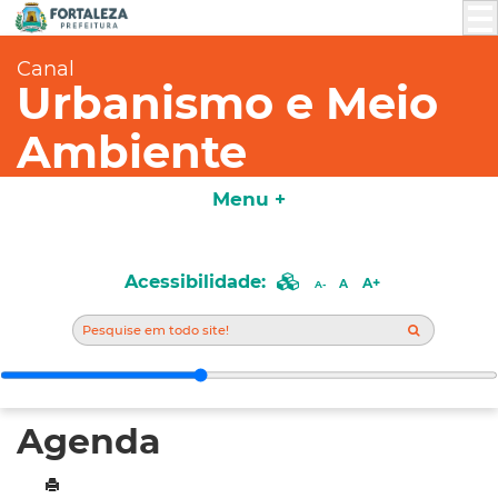
Canal
Urbanismo e Meio
Ambiente
Menu +
Acessibilidade:
A+
A
A-
Agenda