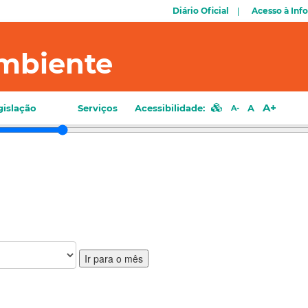
Diário Oficial
Acesso à Inf
mbiente
A+
gislação
Serviços
Acessibilidade:
A
A-
Ir para o mês