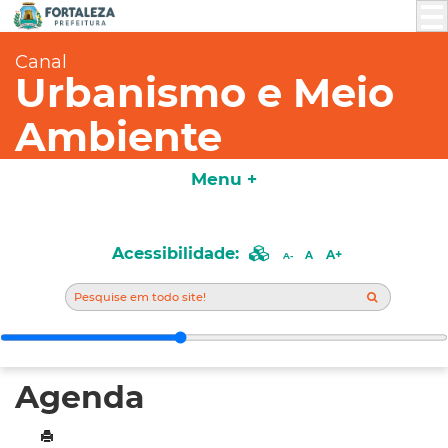
Canal
Urbanismo e Meio
Ambiente
Menu +
Acessibilidade:
A+
A
A-
Agenda